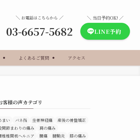
＼
／
＼ 当日予約OK! ／
お電話はこちらから
03-6657-5682
LINE予約
よくあるご質問
アクセス
お客様の声カテゴリ
めまい
バネ指
坐骨神経痛
産後の骨盤矯正
股関節まわりの痛み
肩の痛み
腰椎椎間板ヘルニア
腰痛
腱鞘炎
膝の痛み