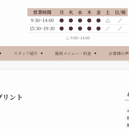
営業時間
月
火
水
木
金
土
日/祝
9:30~14:00
●
●
●
●
●
△
／
15:30~19:30
●
●
●
●
●
／
／
△ 9:00~14:00
スタッフ紹介
施術メニュー・料金
お客様の声
プリント