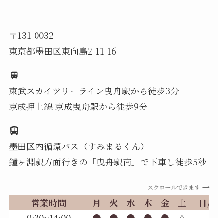
〒131-0032
東京都墨田区東向島2-11-16
東武スカイツリーライン曳舟駅から徒歩3分
京成押上線 京成曳舟駅から徒歩9分
墨田区内循環バス（すみまるくん）
鐘ヶ淵駅方面行きの「曳舟駅南」で下車し徒歩5秒
スクロールできます
営業時間
月
火
水
木
金
土
日/
9:30~14:00
●
●
●
●
●
△
／