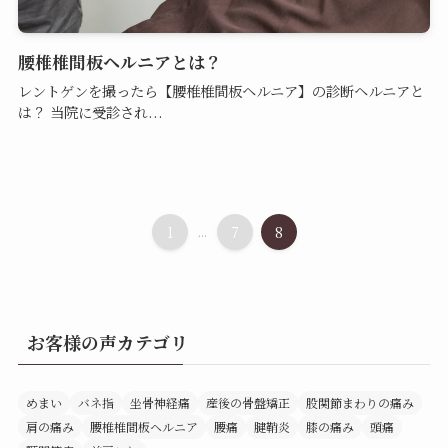
腰椎椎間板ヘルニアとは？
レントゲンを撮ったら【腰椎椎間板ヘルニア】の診断ヘルニアと
は？ 当院に受診され...
1
...
7
8
お客様の声カテゴリ
めまい
バネ指
坐骨神経痛
産後の骨盤矯正
股関節まわりの痛み
肩の痛み
腰椎椎間板ヘルニア
腰痛
腱鞘炎
膝の痛み
頭痛